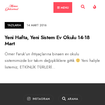
Skip
MENU
to
content
YAZILARIM
14 MART 2016
Yeni Hafta, Yeni Sistem Ev Okulu 14-18
Mart
Ömer Faruk’un ihtiyaçlarına binaen ev okulu
sistemimizde bir takım değişikliklere gittik
Yeni haliyle
listemiz; ETKİNLİK TÜRLERİ
...
INSTAGRAM
ARAMA