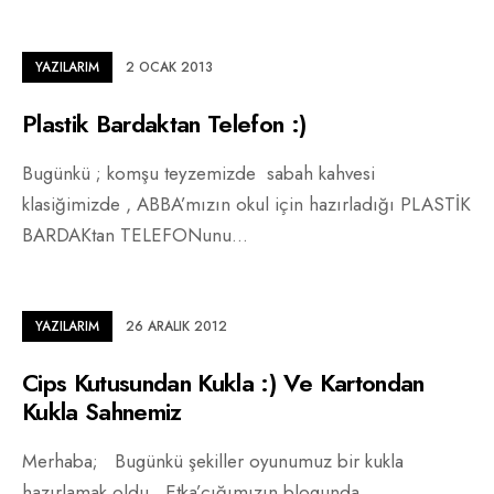
YAZILARIM
2 OCAK 2013
Plastik Bardaktan Telefon :)
Bugünkü ; komşu teyzemizde sabah kahvesi
klasiğimizde , ABBA’mızın okul için hazırladığı PLASTİK
BARDAKtan TELEFONunu
...
YAZILARIM
26 ARALIK 2012
Cips Kutusundan Kukla :) Ve Kartondan
Kukla Sahnemiz
Merhaba; Bugünkü şekiller oyunumuz bir kukla
hazırlamak oldu…Etka’cığımızın blogunda
...