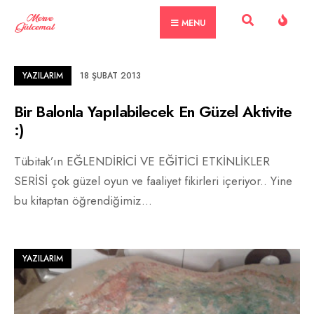
Skip
MENU
to
content
YAZILARIM
18 ŞUBAT 2013
Bir Balonla Yapılabilecek En Güzel Aktivite
:)
Tübitak’ın EĞLENDİRİCİ VE EĞİTİCİ ETKİNLİKLER
SERİSİ çok güzel oyun ve faaliyet fikirleri içeriyor.. Yine
bu kitaptan öğrendiğimiz
...
YAZILARIM