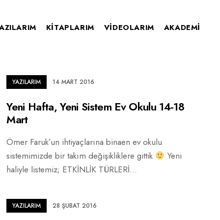
AZILARIM
KITAPLARIM
VIDEOLARIM
AKADEMI
YAZILARIM
14 MART 2016
Yeni Hafta, Yeni Sistem Ev Okulu 14-18
Mart
Ömer Faruk’un ihtiyaçlarına binaen ev okulu
sistemimizde bir takım değişikliklere gittik
Yeni
haliyle listemiz; ETKİNLİK TÜRLERİ
...
YAZILARIM
28 ŞUBAT 2016