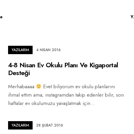
a
Y
YAZILARIM
4 NISAN 2016
4-8 Nisan Ev Okulu Planı Ve Kigaportal
Desteği
Merhabaaaa
Evet biliyorum ev okulu planlarını
ihmal ettim ama; instagramdan takip edenler bilir, son
haftalar ev okulumuzu yavaşlatmak için
...
YAZILARIM
28 ŞUBAT 2016