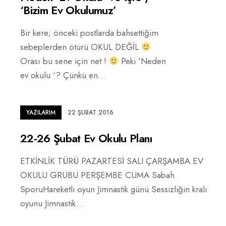
‘Bizim Ev Okulumuz’
Bir kere; önceki postlarda bahsettiğim
sebeplerden ötürü OKUL DEĞİL
Orası bu sene için net !
Peki ‘Neden
ev okulu ‘? Çünkü en
...
YAZILARIM
22 ŞUBAT 2016
22-26 Şubat Ev Okulu Planı
ETKİNLİK TÜRÜ PAZARTESİ SALI ÇARŞAMBA EV
OKULU GRUBU PERŞEMBE CUMA Sabah
SporuHareketli oyun Jimnastik günü Sessizliğin kralı
oyunu Jimnastik
...