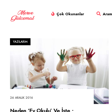
Skip
to
Çok Okunanlar
Aram
content
YAZILARIM
26 ARALIK 2016
Neden ‘Ev Okulu’ Ve İşte ;