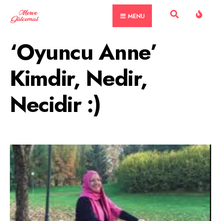
Skip
MENU
to
content
‘Oyuncu Anne’
Kimdir, Nedir,
Necidir :)