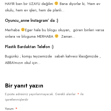
HAYIR ben bir UZAYLI değilim
Bana diyorlar ki; ‘Hem ev
okulu, hem ev işleri, hem de planlı
...
Oyuncu_anne İnstagram’ da :)
Merhaba
Eger hala bu blogu okuyan, gören birileri varsa
onlara ve bloguma MERHABA
Zaman
...
Plastik Bardaktan Telefon :)
Bugünkü ; komşu teyzemizde sabah kahvesi klasiğimizde ,
ABBA’mızın okul için
...
Bir yanıt yazın
E-posta adresiniz yayınlanmayacak.
Gerekli alanlar
*
ile
işaretlenmişlerdir
Yorum
*