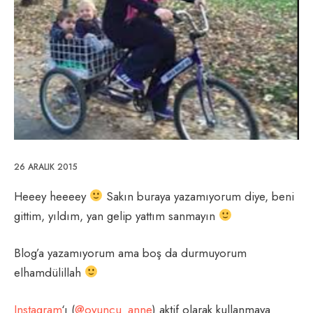
26 ARALIK 2015
Heeey heeeey
Sakın buraya yazamıyorum diye, beni
gittim, yıldım, yan gelip yattım sanmayın
Blog’a yazamıyorum ama boş da durmuyorum
elhamdülillah
Instagram
‘ı (
@oyuncu_anne
) aktif olarak kullanmaya