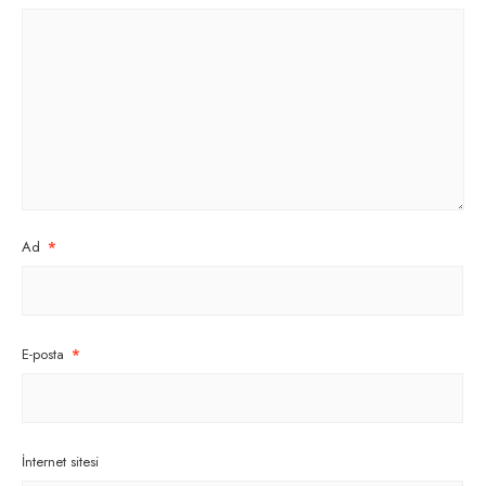
Ad
*
E-posta
*
İnternet sitesi