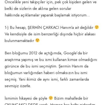
Öncelikle yeni takipçiler için, pek çok kişiden gelen ve
belki de sizlerin de aklına gelen sorular
hakkında açıklamalar yaparak başlamak istiyorum…
1-) Bu hesap, ŞERMİN ÇARKACI Hanım’a ait değildir
Ve kendisiyle de isim benzerliği dışında hiçbir alakası
bulunmamaktadır
Ben bloğumu 2012 de açtığımda, Google’da bir
araştırma yapmış ve bu ismi kullanan kimse olmadığını
görünce de bu ismi seçmiştim. Şermin Hanım da
bloğumun varlığından haberi olmaksızın bu ismi
seçmiş. Yani ikimiz de aynı ismi, farklı zamanlarda
sevmişiz özetle.
İsmimin hikayesi de şöyle
Bizim mahallede bir
OYUNCAKÇI DEDE vardı. Hemen her hafta giderdim