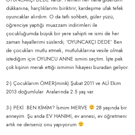
dükkanına, harçlıklarımı biriktirir, kardeşime ufak tefek
oyuncaklar alırdım. O da tatlı sohbeti, güler yüzü,
öğrenciye yaptığı muazzam indirimleri ile
çocukluğumda büyük bir yere sahipti ve ismi de her
zaman hayallerimi süslerdi; ‘OYUNCAKÇI DEDE’ Ben
de çocukları mutlu etmek, mutluluklarına vesile olmak
istediğim için OYUNCU ANNE ismini seçtim. İşte pek
çok kişinin merak ettiği ismimin hikayesi buradan geliyor.
2-) Çocuklarım ÖMER(minik) Şubat 2011 ve ALİ Ekim
2013 doğumlular. Aralarında 2.5 yaş var.
3-) PEKİ BEN KİMİM? İsmim MERVE
28 yaşında bir
anneyim. Şu anda EV HANIMI, ev annesi, ev öğretmeni
artık ne derseniz onu yapıyorum