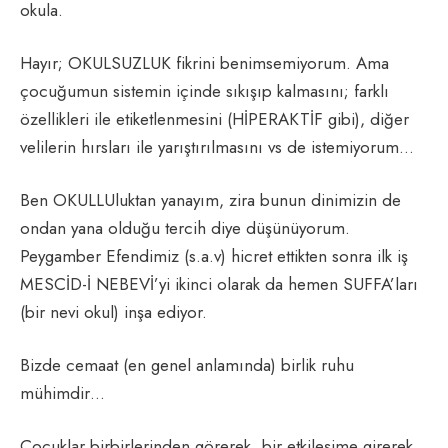
okula.
Hayır; OKULSUZLUK fikrini benimsemiyorum. Ama
çocuğumun sistemin içinde sıkışıp kalmasını; farklı
özellikleri ile etiketlenmesini (HİPERAKTİF gibi), diğer
velilerin hırsları ile yarıştırılmasını vs de istemiyorum…
Ben OKULLUluktan yanayım, zira bunun dinimizin de
ondan yana olduğu tercih diye düşünüyorum.
Peygamber Efendimiz (s.a.v) hicret ettikten sonra ilk iş
MESCİD-İ NEBEVİ’yi ikinci olarak da hemen SUFFA’ları
(bir nevi okul) inşa ediyor.
Bizde cemaat (en genel anlamında) birlik ruhu
mühimdir…
Çocuklar birbirlerinden görerek, bir etkileşime girerek