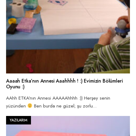
Aaaah Etka’nın Annesi Aaahhhh ! :) Evimizin Bölümleri
Oyunu :)
AAhh ETKA’nın Annesi AAAAAhhhh :)) Herşey senin
yüzünden
Ben burda ne güzel; şu zorlu
...
YAZILARIM