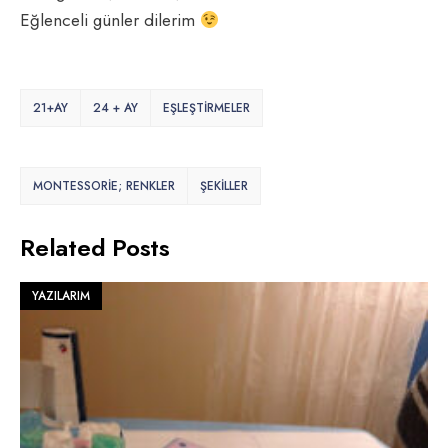
Eğlenceli günler dilerim
21+AY
24 + AY
EŞLEŞTIRMELER
MONTESSORİE; RENKLER
ŞEKİLLER
Related Posts
YAZILARIM