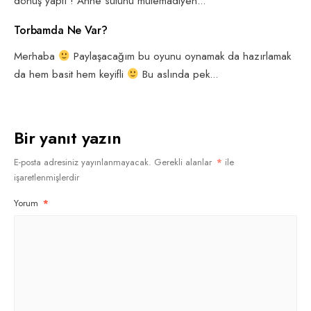
dönüş yaptı ! Anne sütünü mütemadiyen
...
Torbamda Ne Var?
Merhaba
Paylaşacağım bu oyunu oynamak da hazırlamak
da hem basit hem keyifli
Bu aslında pek
...
Bir yanıt yazın
E-posta adresiniz yayınlanmayacak.
Gerekli alanlar
*
ile
işaretlenmişlerdir
Yorum
*