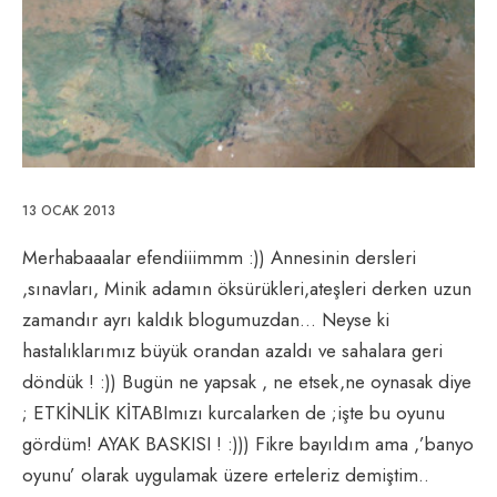
13 OCAK 2013
Merhabaaalar efendiiimmm :)) Annesinin dersleri
,sınavları, Minik adamın öksürükleri,ateşleri derken uzun
zamandır ayrı kaldık blogumuzdan… Neyse ki
hastalıklarımız büyük orandan azaldı ve sahalara geri
döndük ! :)) Bugün ne yapsak , ne etsek,ne oynasak diye
; ETKİNLİK KİTABImızı kurcalarken de ;işte bu oyunu
gördüm! AYAK BASKISI ! :))) Fikre bayıldım ama ,’banyo
oyunu’ olarak uygulamak üzere erteleriz demiştim..