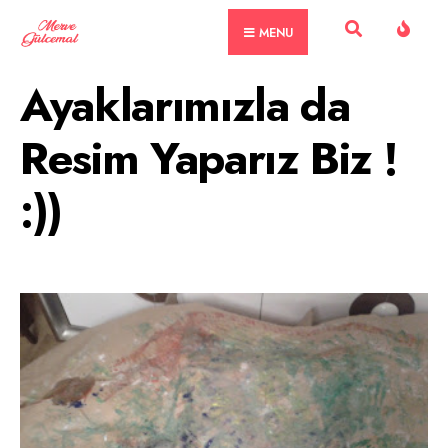
Skip
MENU
to
content
Ayaklarımızla da
Resim Yaparız Biz !
:))