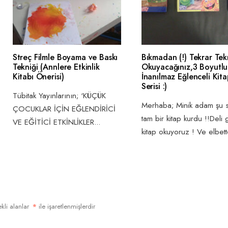
Streç Filmle Boyama ve Baskı
Bıkmadan (!) Tekrar Tek
Tekniği (Annlere Etkinlik
Okuyacağınız,3 Boyutlu
Kitabı Önerisi)
İnanılmaz Eğlenceli Kita
Serisi :)
Tübitak Yayınlarının; ‘KÜÇÜK
Merhaba; Minik adam şu s
ÇOCUKLAR İÇİN EĞLENDİRİCİ
tam bir kitap kurdu !!Deli g
VE EĞİTİCİ ETKİNLİKLER
...
kitap okuyoruz ! Ve elbett
kli alanlar
*
ile işaretlenmişlerdir