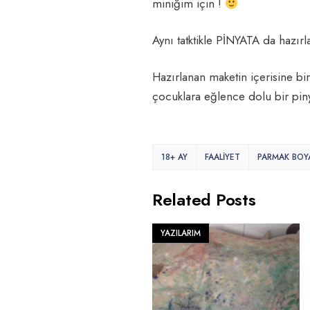
miniğim için !
Aynı tatktikle PİNYATA da hazırla
Hazırlanan maketin içerisine bira
çocuklara eğlence dolu bir piny
18+ AY
FAALİYET
PARMAK BOYA
Related Posts
YAZILARIM