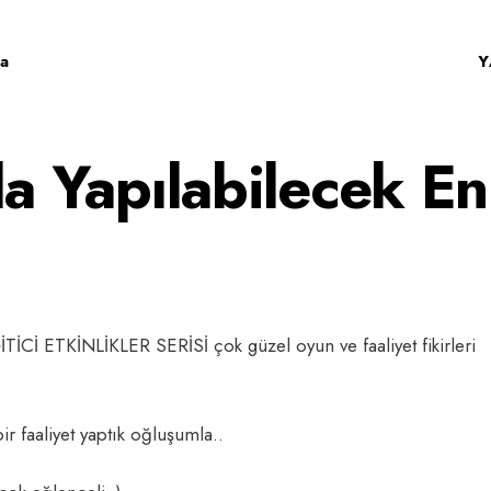
a
Y
la Yapılabilecek En
İCİ ETKİNLİKLER SERİSİ çok güzel oyun ve faaliyet fikirleri
r faaliyet yaptık oğluşumla..