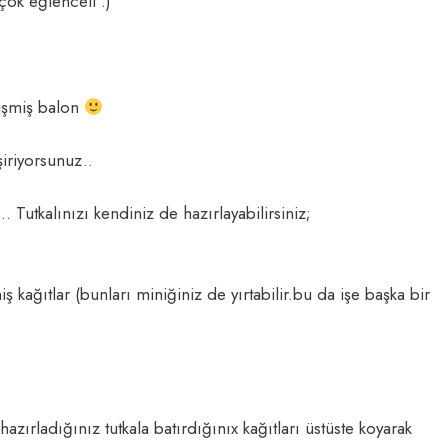
çok eğlenceli .)
şişmiş balon
şiriyorsunuz..
 Tutkalınızı kendiniz de hazırlayabilirsiniz;
miş kağıtlar (bunları miniğiniz de yırtabilir.bu da işe başka bir
hazırladığınız tutkala batırdığınıx kağıtları üstüste koyarak