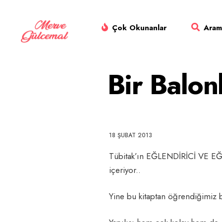
Skip
to
Çok Okunanlar
Aram
content
Bir Balon
18 ŞUBAT 2013
Tübitak’ın EĞLENDİRİCİ VE EĞİT
içeriyor..
Yine bu kitaptan öğrendiğimiz bi