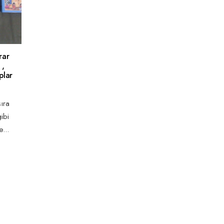
rar
 ,
plar
ıra
ibi
e
...