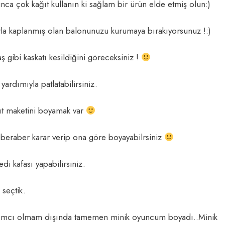
a çok kağıt kullanın ki sağlam bir ürün elde etmiş olun:)
arla kaplanmış olan balonunuzu kurumaya bırakıyorsunuz !:)
 gibi kaskatı kesildiğini göreceksiniz !
ardımıyla patlatabilirsiniz.
ğıt maketini boyamak var
 beraber karar verip ona göre boyayabilrsiniz
edi kafası yapabilirsiniz.
seçtik.
ardımcı olmam dışında tamemen minik oyuncum boyadı..Minik