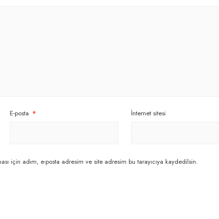
E-posta
*
İnternet sitesi
sı için adım, e-posta adresim ve site adresim bu tarayıcıya kaydedilsin.