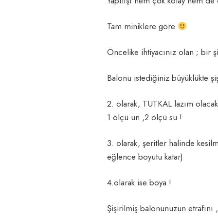
Yapılışı hem çok kolay hem de 
Tam miniklere göre
Öncelike ihtiyacınız olan ; bir 
Balonu istediğiniz büyüklükte şi
2. olarak, TUTKAL lazım olacak..
1 ölçü un ,2 ölçü su !
3. olarak, şeritler halinde kesil
eğlence boyutu katar)
4.olarak ise boya !
Şişirilmiş balonunuzun etrafını ,